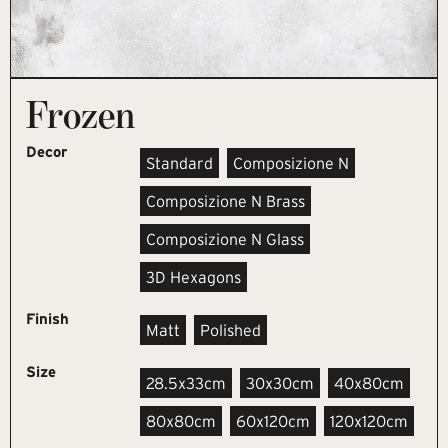
Frozen
Decor
Standard
Composizione N
Composizione N Brass
Composizione N Glass
3D Hexagons
Finish
Matt
Polished
Size
28.5x33cm
30x30cm
40x80cm
80x80cm
60x120cm
120x120cm