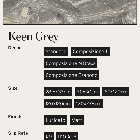
Keen Grey
Decor
Standard
Composizione F
Composizione N Brass
Composizione Esagono
Size
28.5x33cm
30x30cm
60x120cm
120x120cm
120x278cm
Finish
Lucidato
Matt
Slip Rate
R9
R10 A+B