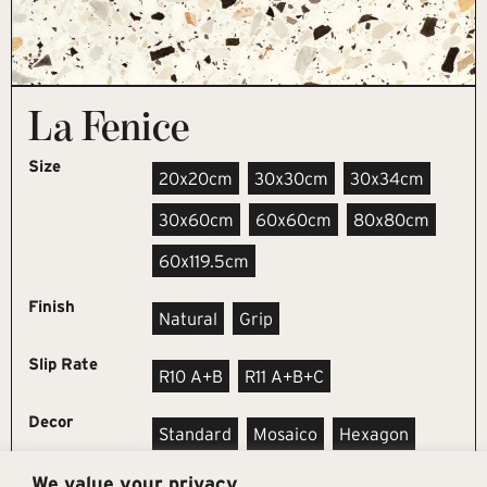
La Fenice
Size
20x20cm
30x30cm
30x34cm
30x60cm
60x60cm
80x80cm
60x119.5cm
Finish
Natural
Grip
Slip Rate
R10 A+B
R11 A+B+C
Decor
Standard
Mosaico
Hexagon
We value your privacy